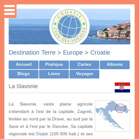
Destination Terre
>
Europe
>
Croatie
Accueil
Pratique
Cartes
Albums
Blogs
Liens
Voyager
La Slavonie
La Slavonie, vaste plaine agricole
s'étendant à l'est de la capitale,
Zagreb
,
limitée au nord par la Drave, au sud par la
Save et à l'est par le Danube. Sa capitale
régionale est
Osijek
(105 000 hab.) et ses