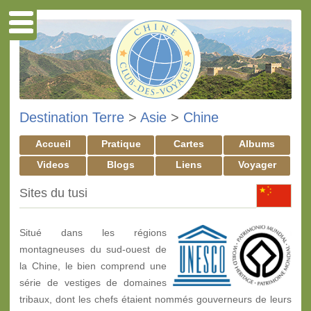
Destination Terre
>
Asie
>
Chine
Accueil
Pratique
Cartes
Albums
Videos
Blogs
Liens
Voyager
Sites du tusi
Situé dans les régions
montagneuses du sud-ouest de
la Chine, le bien comprend une
série de vestiges de domaines
tribaux, dont les chefs étaient nommés gouverneurs de leurs