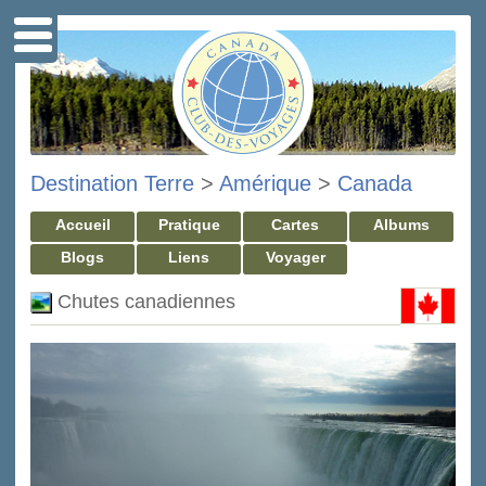
Destination Terre
>
Amérique
>
Canada
Accueil
Pratique
Cartes
Albums
Blogs
Liens
Voyager
Chutes canadiennes