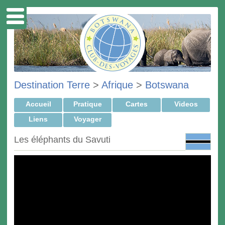
Destination Terre
>
Afrique
>
Botswana
Accueil
Pratique
Cartes
Videos
Liens
Voyager
Les éléphants du Savuti