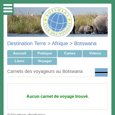
Destination Terre
>
Afrique
>
Botswana
Accueil
Pratique
Cartes
Videos
Liens
Voyager
Carnets des voyageurs au Botswana
Aucun carnet de voyage trouvé.