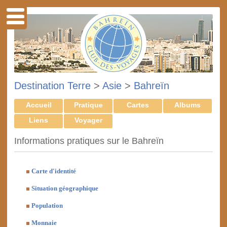
Destination Terre
>
Asie
>
Bahreïn
Accueil
Pratique
Cartes
Albums
Liens
Voyager
Informations pratiques sur le Bahreïn
Carte d'identité
Situation géographique
Population
Monnaie