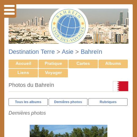
Destination Terre
>
Asie
>
Bahreïn
Accueil
Pratique
Cartes
Albums
Liens
Voyager
Photos du Bahreïn
Tous les albums
Dernières photos
Rubriques
Dernières photos