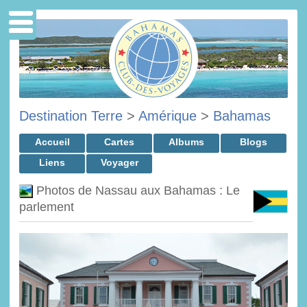
Destination Terre
>
Amérique
>
Bahamas
Accueil
Cartes
Albums
Blogs
Liens
Voyager
Photos de Nassau aux Bahamas : Le
parlement