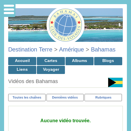
Destination Terre
>
Amérique
>
Bahamas
Accueil
Cartes
Albums
Blogs
Liens
Voyager
Vidéos des Bahamas
Toutes les chaînes
Dernières vidéos
Rubriques
Aucune vidéo trouvée.