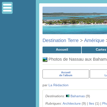
Destination Terre
>
Amérique
Accueil
Cartes
Photos de Nassau aux Baham
Accueil
de l'album
L
par
La Rédaction
Destinations
:
Bahamas
(9)
Rubriques
:
Architecture
(9) |
Iles
(1) |
Ph