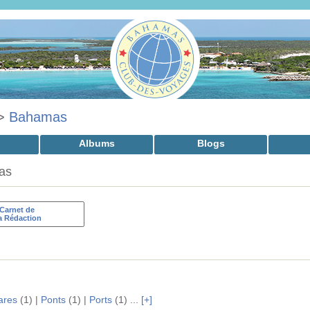
>
Bahamas
Albums
Blogs
as
Carnet de
a Rédaction
ares
(1) |
Ponts
(1) |
Ports
(1) ...
[+]