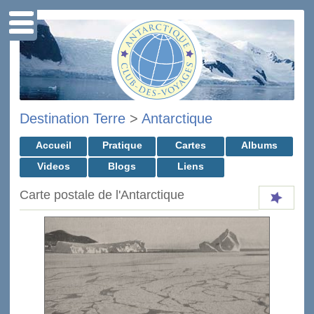
Destination Terre
>
Antarctique
Accueil
Pratique
Cartes
Albums
Videos
Blogs
Liens
Carte postale de l'Antarctique