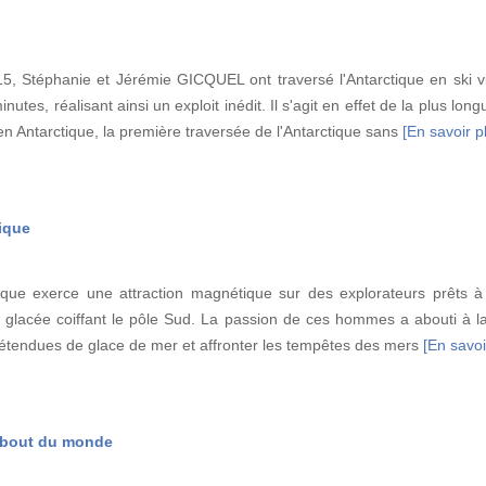
, Stéphanie et Jérémie GICQUEL ont traversé l'Antarctique en ski v
utes, réalisant ainsi un exploit inédit. Il s'agit en effet de la plus lon
en Antarctique, la première traversée de l'Antarctique sans
[En savoir pl
tique
tique exerce une attraction magnétique sur des explorateurs prêts à 
ta glacée coiffant le pôle Sud. La passion de ces hommes a abouti à l
s étendues de glace de mer et affronter les tempêtes des mers
[En savoir
u bout du monde