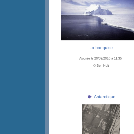
La banquise
Ajoutée le 20/09/2016 à 11:35
© Ben Holt
Antarctique