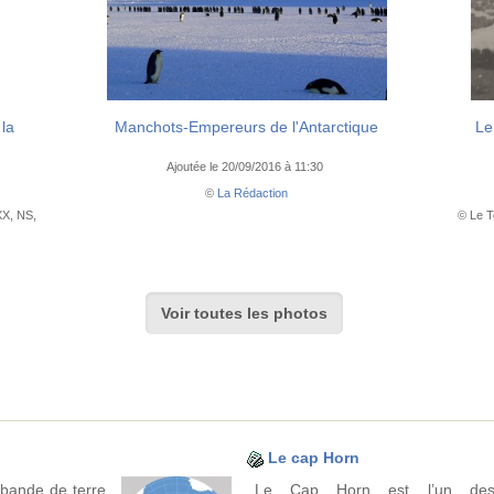
 la
Manchots-Empereurs de l'Antarctique
Le
Ajoutée le 20/09/2016 à 11:30
©
La Rédaction
XX, NS,
© Le T
Voir toutes les photos
Le cap Horn
 bande de terre
Le Cap Horn est l’un des