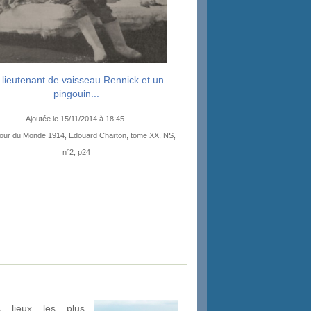
 lieutenant de vaisseau Rennick et un
pingouin...
Ajoutée le 15/11/2014 à 18:45
our du Monde 1914, Edouard Charton, tome XX, NS,
n°2, p24
 lieux les plus