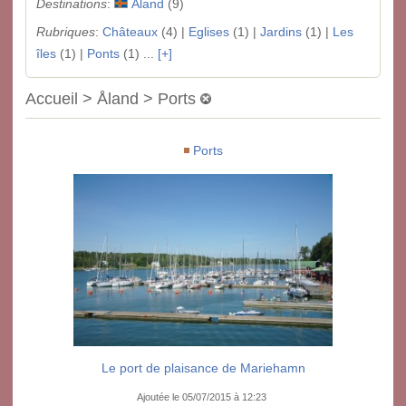
Destinations
:
Åland
(9)
Rubriques
:
Châteaux
(4) |
Eglises
(1) |
Jardins
(1) |
Les
îles
(1) |
Ponts
(1) ...
[+]
Accueil > Åland > Ports
Ports
Le port de plaisance de Mariehamn
Ajoutée le 05/07/2015 à 12:23