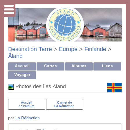
Destination Terre
>
Europe
>
Finlande
>
Åland
Accueil
Cartes
Albums
Liens
Voyager
Photos des îles Åland
Accueil
Carnet de
de l'album
La Rédaction
par
La Rédaction