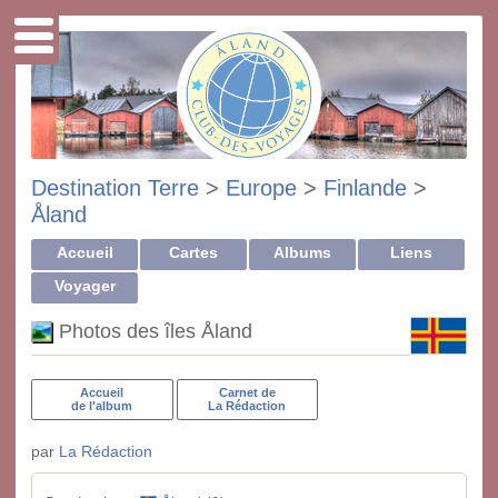
Destination Terre
>
Europe
>
Finlande
>
Åland
Accueil
Cartes
Albums
Liens
Voyager
Photos des îles Åland
Accueil
Carnet de
de l'album
La Rédaction
par
La Rédaction