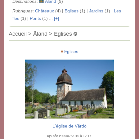
Destinations
:
Åland
(9)
Rubriques
:
Châteaux
(4) |
Eglises
(1) |
Jardins
(1) |
Les
îles
(1) |
Ponts
(1) ...
[+]
Accueil > Åland > Eglises
Eglises
L'église de Vårdö
Ajoutée le 05/07/2015 à 12:17