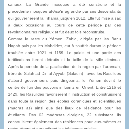
canaux. La Grande mosquée a été construite et la
précédente mosquée al-Asa'ir agrandie par ses descendants
qui gouvernèrent la Tihama jusqu'en 1012. Elle fut mise à sac
à deux occasions au cours de cette période par des
révolutionnaires religieux et fut deux fois reconstruite.
Comme le reste du Yémen, Zabid, dirigée par les Banu
Nagah puis par les Mahdides, eut à souffrir durant la période
troublée entre 1021 et 1159. Le palais et une partie des
fortifications furent détruits et la taille de la ville diminua.
Après la période de la pacification de la région par Turansah,
frère de Salah ad-Din al-Ayyubi (Saladin) , avec les Rasulides
d'abord gouverneurs puis dirigeants, le Yémen devint le
centre de l'un des pouvoirs influents en Orient. Entre 1216 et
1429, les Rasulides favorisèrent l' instruction et construisirent
dans toute la région des écoles coraniques et scientifiques
(madras as) ainsi que des lieux de résidence pour les
étudiants. Des 62 madrasas d'origine, 22 subsistent. Ils
construisirent également des résidences pour eux-mêmes et
restaurèrent et agrandirent les bâtiments publics.