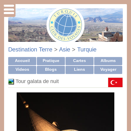
Destination Terre
>
Asie
>
Turquie
Accueil
Pratique
Cartes
Albums
Videos
Blogs
Liens
Voyager
Tour galata de nuit