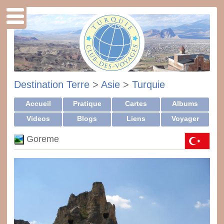
Destination Terre
>
Asie
>
Turquie
Accueil
Pratique
Cartes
Albums
Videos
Blogs
Liens
Voyager
Goreme