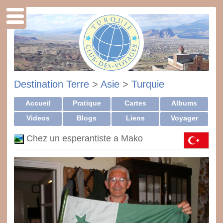
Destination Terre
>
Asie
>
Turquie
Accueil
Pratique
Cartes
Albums
Videos
Blogs
Liens
Voyager
Chez un esperantiste a Mako