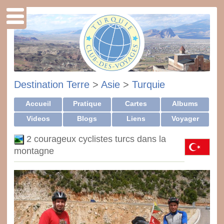
Destination Terre
>
Asie
>
Turquie
Accueil
Pratique
Cartes
Albums
Videos
Blogs
Liens
Voyager
2 courageux cyclistes turcs dans la
montagne