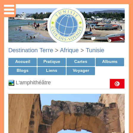
Destination Terre
>
Afrique
>
Tunisie
Accueil
Pratique
Cartes
Albums
Blogs
Liens
Voyager
L'amphithéâtre