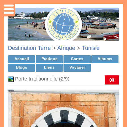
Destination Terre
>
Afrique
>
Tunisie
Accueil
Pratique
Cartes
Albums
Blogs
Liens
Voyager
Porte traditionnelle (2/9)