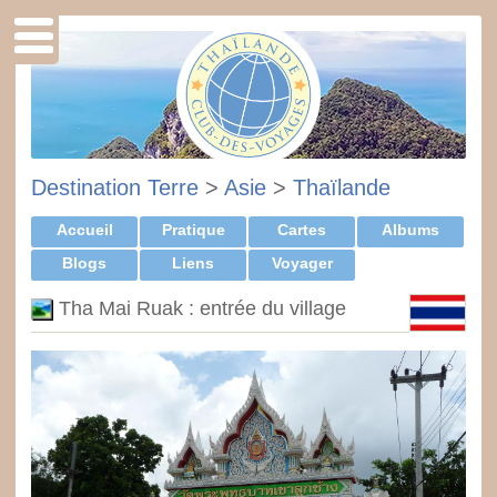
Destination Terre
>
Asie
>
Thaïlande
Accueil
Pratique
Cartes
Albums
Blogs
Liens
Voyager
Tha Mai Ruak : entrée du village