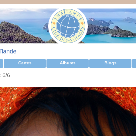
ïlande
Cartes
Albums
Blogs
 6/6