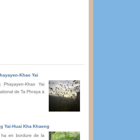
Phayayen-Khao Yai
g Phayayen-Khao Yai
national de Ta Phraya à
ng Yai-Huai Kha Khaeng
 ha en bordure de la