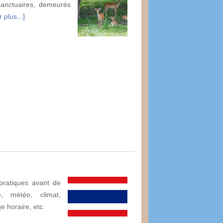
sanctuaires, demeurés
 plus...]
pratiques avant de
, météo, climat,
ge horaire, etc.