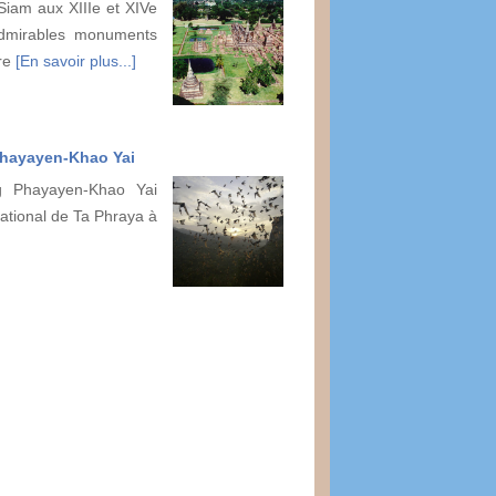
iam aux XIIIe et XIVe
admirables monuments
ure
[En savoir plus...]
Phayayen-Khao Yai
g Phayayen-Khao Yai
national de Ta Phraya à