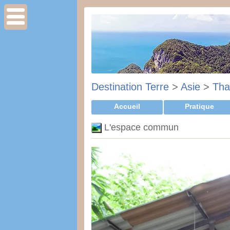
Destination Terre
>
Asie
>
Tha
Accueil
Pratique
L'espace commun