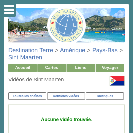
Destination Terre
>
Amérique
>
Pays-Bas
>
Sint Maarten
Accueil
Cartes
Liens
Voyager
Vidéos de Sint Maarten
Toutes les chaînes
Dernières vidéos
Rubriques
Aucune vidéo trouvée.