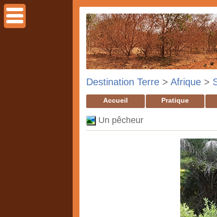
Destination Terre
>
Afrique
>
Accueil
Pratique
Un pêcheur