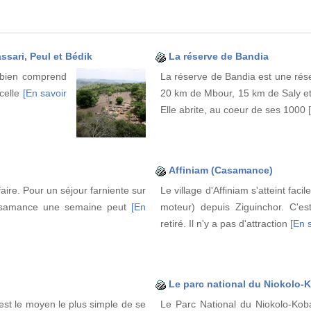
ssari, Peul et Bédik
La réserve de Bandia
 bien comprend
La réserve de Bandia est une rése
 celle
[En savoir
20 km de Mbour, 15 km de Saly et
Elle abrite, au coeur de ses 1000
Affiniam (Casamance)
ire. Pour un séjour farniente sur
Le village d'Affiniam s'atteint fac
Casamance une semaine peut
[En
moteur) depuis Ziguinchor. C'es
retiré. Il n'y a pas d'attraction
[En s
Le parc national du Niokolo-
 est le moyen le plus simple de se
Le Parc National du Niokolo-Kob