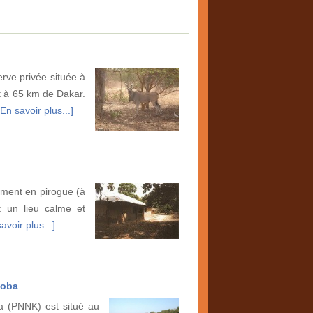
rve privée située à
 à 65 km de Dakar.
[En savoir plus...]
ilement en pirogue (à
t un lieu calme et
avoir plus...]
Koba
a (PNNK) est situé au