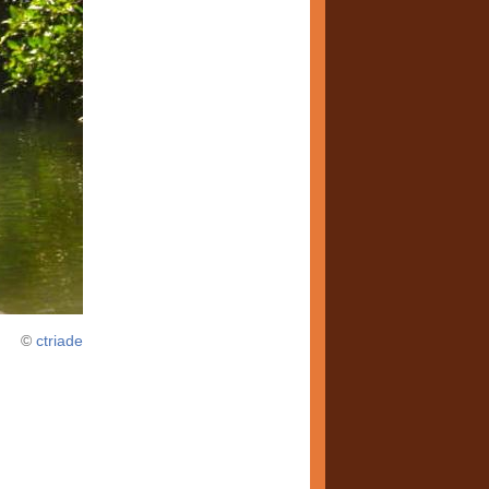
©
ctriade