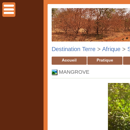
Destination Terre
>
Afrique
>
Accueil
Pratique
MANGROVE