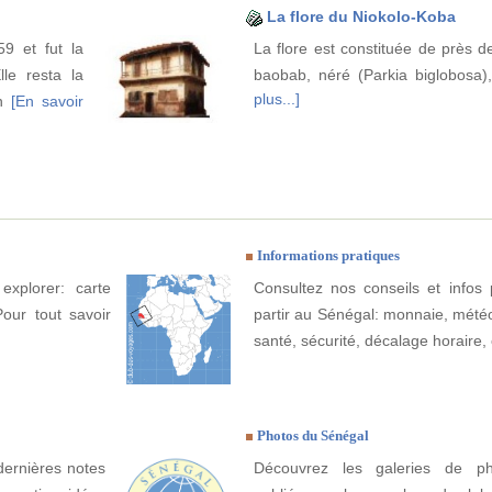
La flore du Niokolo-Koba
9 et fut la
La flore est constituée de près d
lle resta la
baobab, néré (Parkia biglobosa), 
plus...]
on
[En savoir
Informations pratiques
explorer: carte
Consultez nos conseils et infos 
Pour tout savoir
partir au Sénégal: monnaie, météo, 
santé, sécurité, décalage horaire, 
Photos du Sénégal
dernières notes
Découvrez les galeries de p