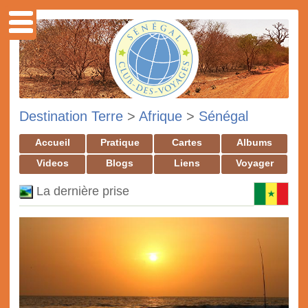
Destination Terre
>
Afrique
>
Sénégal
Accueil
Pratique
Cartes
Albums
Videos
Blogs
Liens
Voyager
La dernière prise