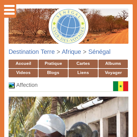
Destination Terre
>
Afrique
>
Sénégal
Accueil
Pratique
Cartes
Albums
Videos
Blogs
Liens
Voyager
Affection