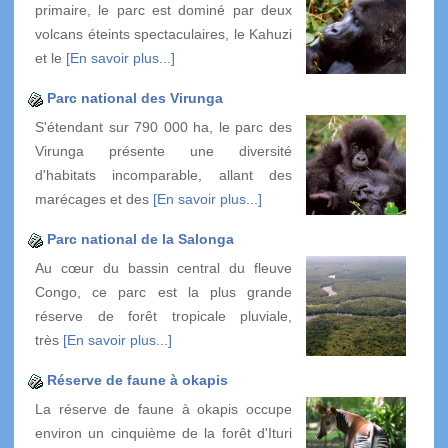
primaire, le parc est dominé par deux
volcans éteints spectaculaires, le Kahuzi
et le
[En savoir plus...]
Parc national des Virunga
S'étendant sur 790 000 ha, le parc des
Virunga présente une diversité
d'habitats incomparable, allant des
marécages et des
[En savoir plus...]
Parc national de la Salonga
Au cœur du bassin central du fleuve
Congo, ce parc est la plus grande
réserve de forêt tropicale pluviale,
très
[En savoir plus...]
Réserve de faune à okapis
La réserve de faune à okapis occupe
environ un cinquième de la forêt d'Ituri