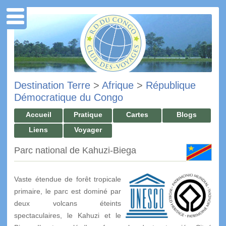
Destination Terre
>
Afrique
>
République
Démocratique du Congo
Accueil
Pratique
Cartes
Blogs
Liens
Voyager
Parc national de Kahuzi-Biega
Vaste étendue de forêt tropicale
primaire, le parc est dominé par
deux volcans éteints
spectaculaires, le Kahuzi et le