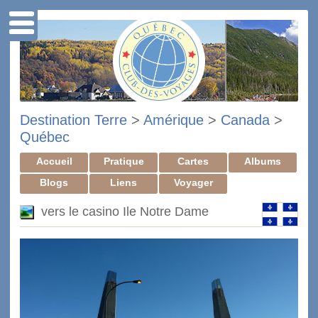
Destination Terre
>
Amérique
>
Canada
>
Québec
Accueil
Pratique
Cartes
Albums
Blogs
Liens
Voyager
vers le casino Ile Notre Dame