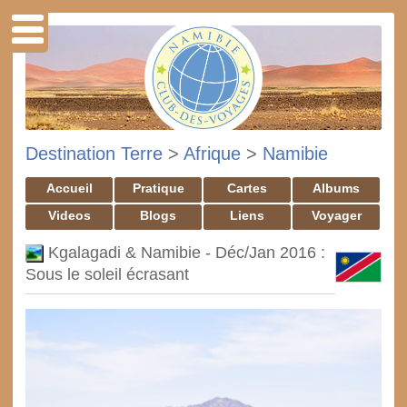
Destination Terre
>
Afrique
>
Namibie
Accueil
Pratique
Cartes
Albums
Videos
Blogs
Liens
Voyager
Kgalagadi & Namibie - Déc/Jan 2016 :
Sous le soleil écrasant