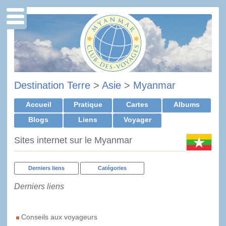
Destination Terre
>
Asie
>
Myanmar
Accueil
Pratique
Cartes
Albums
Blogs
Liens
Voyager
Sites internet sur le Myanmar
Derniers liens
Catégories
Derniers liens
Conseils aux voyageurs