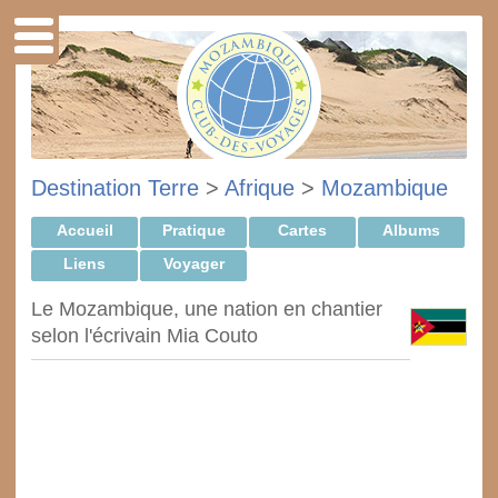
Destination Terre
>
Afrique
>
Mozambique
Accueil
Pratique
Cartes
Albums
Liens
Voyager
Le Mozambique, une nation en chantier
selon l'écrivain Mia Couto