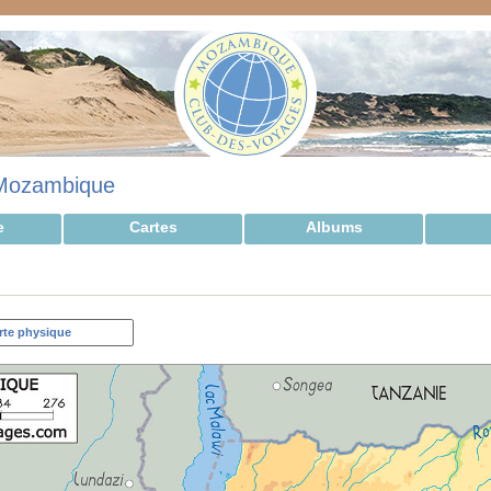
Mozambique
e
Cartes
Albums
rte physique