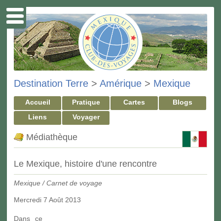
Destination Terre
>
Amérique
>
Mexique
Accueil
Pratique
Cartes
Blogs
Liens
Voyager
Médiathèque
Le Mexique, histoire d'une rencontre
Mexique / Carnet de voyage
Mercredi 7 Août 2013
Dans ce