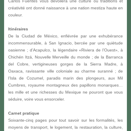
Carlos Fuentes vous dévoilera une culture où traditions et
créativité ont donné naissance à une nation mestiza haute en
couleur.
Itinéraires
De la Ciudad de México, enfiévrée par une exhubérance
incommensurable, à San Ignacio, bercée par une quiètude
oasienne ; d’Acapulco, la légendaire «Riviera de l’Ouest», à
Chichén Itzá, Nouvelle Merveille du monde ; de la Barranca
del Cobre, vertigineuses gorges de la Sierra Madre, à
Oaxaca, ravissante ville coloniale au charme suranné ; de
l’Isla de Cozumel, paradis marin des plongeurs, aux Mil
Cumbres, royaume montagneux des papillons monarques…
les mille et une richesses du Mexique ne pouront que vous
séduire, voire vous ensorceler.
Carnet pratique
Soixante-cinq pages pour tout savoir sur les formalités, les
moyens de transport, le logement, la restauration, la culture,