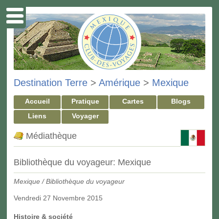
Destination Terre
>
Amérique
>
Mexique
Accueil
Pratique
Cartes
Blogs
Liens
Voyager
Médiathèque
Bibliothèque du voyageur: Mexique
Mexique / Bibliothèque du voyageur
Vendredi 27 Novembre 2015
Histoire & société