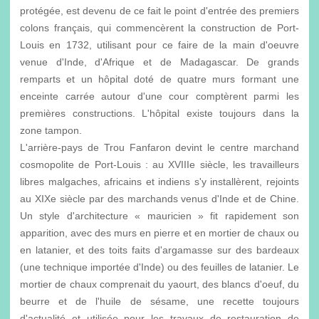
protégée, est devenu de ce fait le point d'entrée des premiers
colons français, qui commencèrent la construction de Port-
Louis en 1732, utilisant pour ce faire de la main d'oeuvre
venue d'Inde, d'Afrique et de Madagascar. De grands
remparts et un hôpital doté de quatre murs formant une
enceinte carrée autour d'une cour comptèrent parmi les
premières constructions. L'hôpital existe toujours dans la
zone tampon.
L'arrière-pays de Trou Fanfaron devint le centre marchand
cosmopolite de Port-Louis : au XVIIIe siècle, les travailleurs
libres malgaches, africains et indiens s'y installèrent, rejoints
au XIXe siècle par des marchands venus d'Inde et de Chine.
Un style d'architecture « mauricien » fit rapidement son
apparition, avec des murs en pierre et en mortier de chaux ou
en latanier, et des toits faits d'argamasse sur des bardeaux
(une technique importée d'Inde) ou des feuilles de latanier. Le
mortier de chaux comprenait du yaourt, des blancs d'oeuf, du
beurre et de l'huile de sésame, une recette toujours
d'actualité et utilisée pour les travaux de restauration de