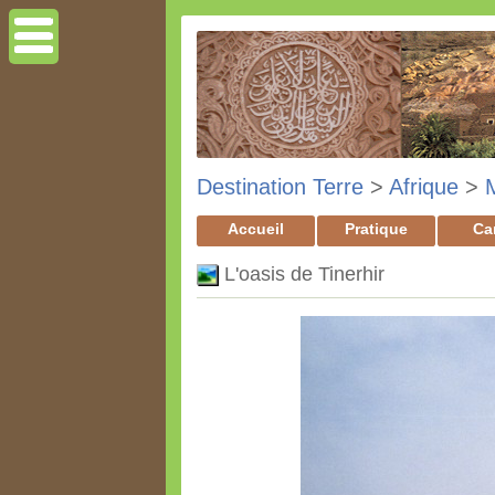
Destination Terre
>
Afrique
>
Accueil
Pratique
Ca
L'oasis de Tinerhir