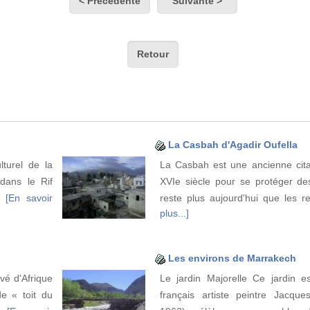
< Précédente
Suivante >
Retour
La Casbah d'Agadir Oufella
lturel de la
La Casbah est une ancienne citad
dans le Rif
XVIe siècle pour se protéger des
de
[En savoir
reste plus aujourd'hui que les 
plus...]
Les environs de Marrakech
evé d'Afrique
Le jardin Majorelle Ce jardin e
e « toit du
français artiste peintre Jacque