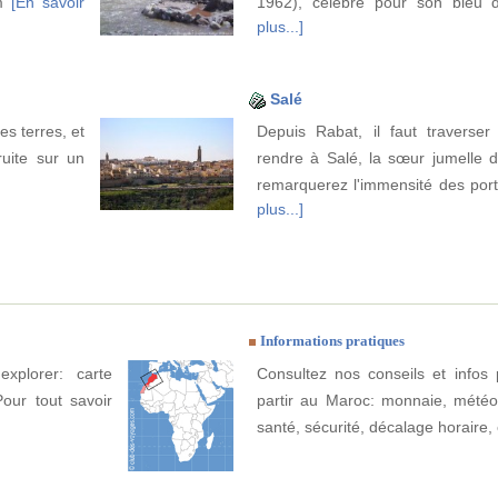
km
[En savoir
1962), célèbre pour son bleu 
plus...]
Salé
es terres, et
Depuis Rabat, il faut traverser 
uite sur un
rendre à Salé, la sœur jumelle d
remarquerez l'immensité des por
plus...]
Informations pratiques
xplorer: carte
Consultez nos conseils et infos 
Pour tout savoir
partir au Maroc: monnaie, météo, 
santé, sécurité, décalage horaire, 