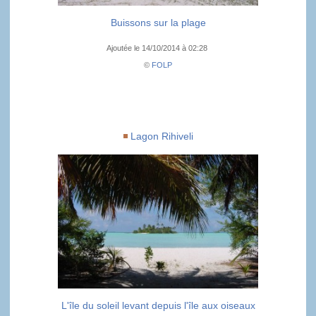
Buissons sur la plage
Ajoutée le 14/10/2014 à 02:28
©
FOLP
Lagon Rihiveli
L'île du soleil levant depuis l'île aux oiseaux