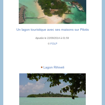
Un lagon touristique avec ses maisons sur Pilotis
Ajoutée le 22/09/2014 à 01:59
©
FOLP
Lagon Rihiveli