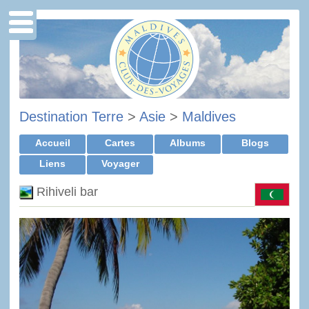
Destination Terre
>
Asie
>
Maldives
Accueil
Cartes
Albums
Blogs
Liens
Voyager
Rihiveli bar