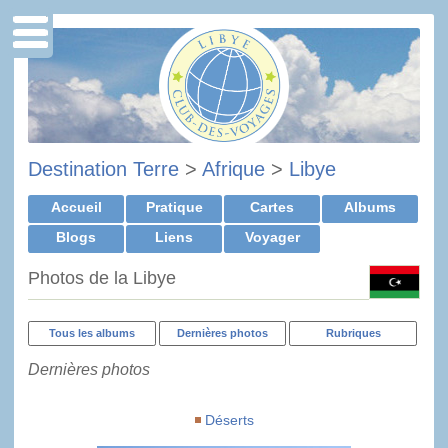
Destination Terre
>
Afrique
>
Libye
Accueil
Pratique
Cartes
Albums
Blogs
Liens
Voyager
Photos de la Libye
Tous les albums
Dernières photos
Rubriques
Dernières photos
Déserts