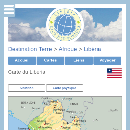
Destination Terre
>
Afrique
>
Libéria
Accueil
Cartes
Liens
Voyager
Carte du Libéria
Situation
Carte physique