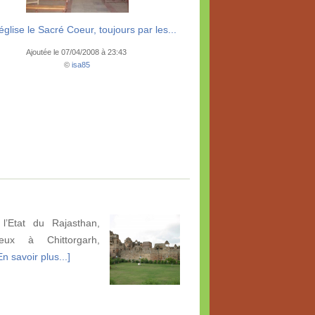
glise le Sacré Coeur, toujours par les...
Ajoutée le 07/04/2008 à 23:43
©
isa85
l’Etat du Rajasthan,
eux à Chittorgarh,
En savoir plus...]