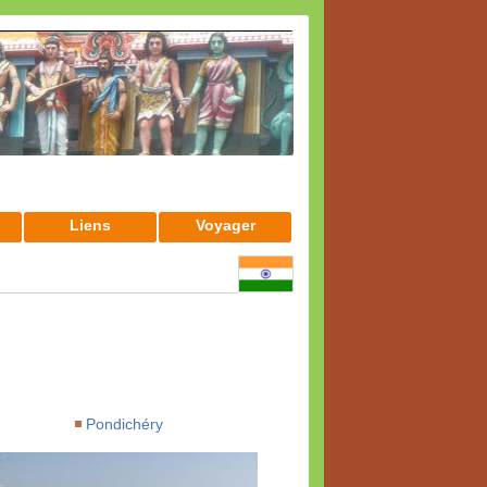
Liens
Voyager
Pondichéry