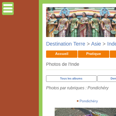
Destination Terre
>
Asie
>
Ind
Accueil
Pratique
Photos de l'Inde
Tous les albums
Der
Photos par rubriques : Pondichéry
Pondichéry