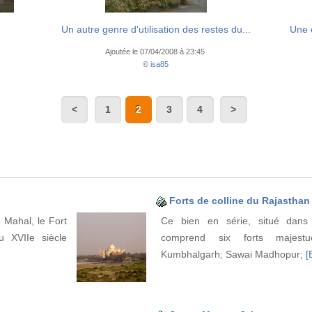
Un autre genre d'utilisation des restes du...
Une é
Ajoutée le 07/04/2008 à 23:45
©
isa85
1
2
3
4
Forts de colline du Rajasthan
 Mahal, le Fort
Ce bien en série, situé dans 
u XVIIe siècle
comprend six forts majestu
Kumbhalgarh; Sawai Madhopur;
[