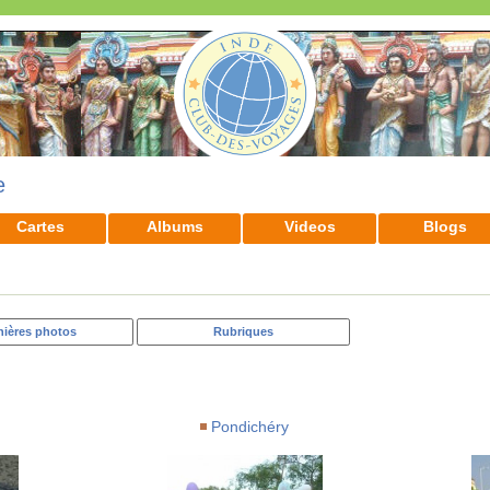
e
Cartes
Albums
Videos
Blogs
nières photos
Rubriques
Pondichéry