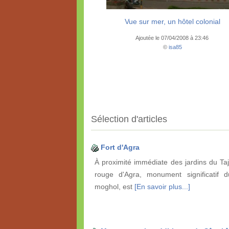
Vue sur mer, un hôtel colonial
Ajoutée le 07/04/2008 à 23:46
©
isa85
Sélection d'articles
Fort d'Agra
À proximité immédiate des jardins du Taj
rouge d'Agra, monument significatif d
moghol, est
[En savoir plus...]