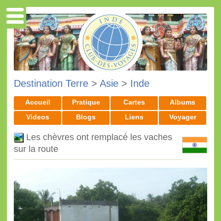
Destination Terre
>
Asie
>
Inde
Accueil
Pratique
Cartes
Albums
Videos
Blogs
Liens
Voyager
Les chèvres ont remplacé les vaches
sur la route