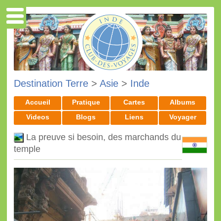
Destination Terre
>
Asie
>
Inde
Accueil
Pratique
Cartes
Albums
Videos
Blogs
Liens
Voyager
La preuve si besoin, des marchands du
temple