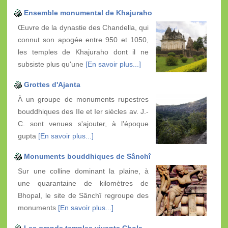
Ensemble monumental de Khajuraho
Œuvre de la dynastie des Chandella, qui
connut son apogée entre 950 et 1050,
les temples de Khajuraho dont il ne
subsiste plus qu'une
[En savoir plus...]
Grottes d'Ajanta
À un groupe de monuments rupestres
bouddhiques des IIe et Ier siècles av. J.-
C. sont venues s'ajouter, à l'époque
gupta
[En savoir plus...]
Monuments bouddhiques de Sânchî
Sur une colline dominant la plaine, à
une quarantaine de kilomètres de
Bhopal, le site de Sânchî regroupe des
monuments
[En savoir plus...]
Les grands temples vivants Chola