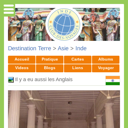
Destination Terre
>
Asie
>
Inde
Accueil
Pratique
Cartes
Albums
Videos
Blogs
Liens
Voyager
Il y a eu aussi les Anglais