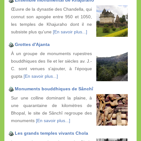
Ensemble monumental de Khajuraho
Œuvre de la dynastie des Chandella, qui
connut son apogée entre 950 et 1050,
les temples de Khajuraho dont il ne
subsiste plus qu'une
[En savoir plus...]
Grottes d'Ajanta
À un groupe de monuments rupestres
bouddhiques des IIe et Ier siècles av. J.-
C. sont venues s'ajouter, à l'époque
gupta
[En savoir plus...]
Monuments bouddhiques de Sânchî
Sur une colline dominant la plaine, à
une quarantaine de kilomètres de
Bhopal, le site de Sânchî regroupe des
monuments
[En savoir plus...]
Les grands temples vivants Chola