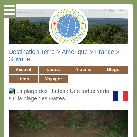
Destination Terre
>
Amérique
>
France
>
Guyane
Accueil
Cartes
Albums
Blogs
Liens
Voyager
La plage des Hattes : Une tortue verte
sur la plage des Hattes