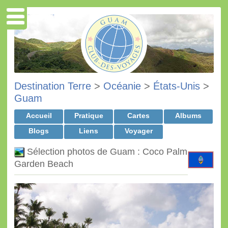
Destination Terre
>
Océanie
>
États-Unis
>
Guam
Accueil
Pratique
Cartes
Albums
Blogs
Liens
Voyager
Sélection photos de Guam : Coco Palm
Garden Beach