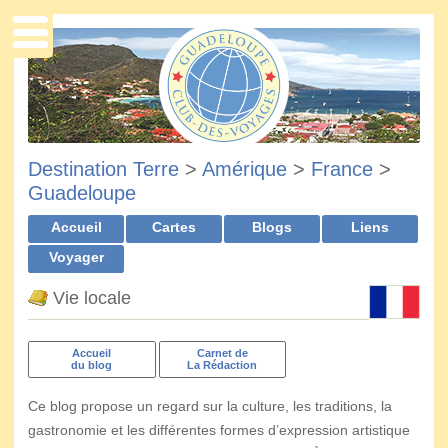
Destination Terre
>
Amérique
>
France
>
Guadeloupe
Accueil
Cartes
Blogs
Liens
Voyager
Vie locale
Accueil
Carnet de
du blog
La Rédaction
Ce blog propose un regard sur la culture, les traditions, la
gastronomie et les différentes formes d’expression artistique